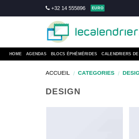
Skip
+32 14 555896
EURO
to
content
HOME
AGENDAS
BLOCS ÉPHÉMÉRIDES
CALENDRIERS DE
ACCUEIL
CATEGORIES
DESI
/
/
DESIGN