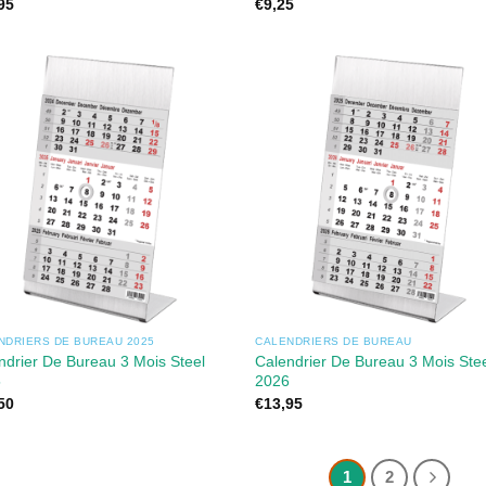
95
€
9,25
NDRIERS DE BUREAU 2025
CALENDRIERS DE BUREAU
ndrier De Bureau 3 Mois Steel
Calendrier De Bureau 3 Mois Ste
5
2026
50
€
13,95
1
2