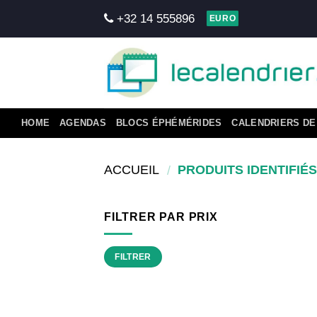
Skip
+32 14 555896
EURO
to
content
HOME
AGENDAS
BLOCS ÉPHÉMÉRIDES
CALENDRIERS DE
ACCUEIL
PRODUITS IDENTIFIÉS
/
FILTRER PAR PRIX
Prix
Prix
FILTRER
min
max