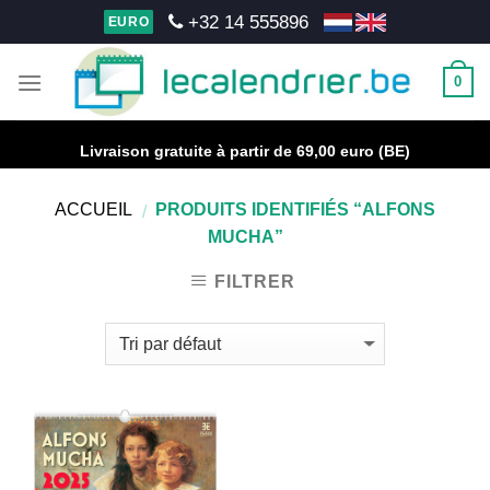
Skip
+32 14 555896
EURO
to
content
0
Livraison gratuite à partir de 69,00 euro (BE)
ACCUEIL
PRODUITS IDENTIFIÉS “ALFONS
/
MUCHA”
FILTRER