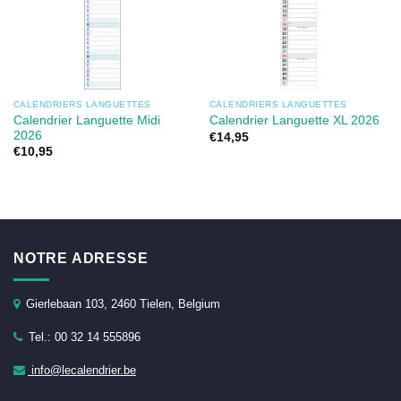
CALENDRIERS LANGUETTES
CALENDRIERS LANGUETTES
Calendrier Languette Midi
Calendrier Languette XL 2026
2026
€
14,95
€
10,95
NOTRE ADRESSE
Gierlebaan 103, 2460 Tielen, Belgium
Tel.: 00 32 14 555896
info@lecalendrier.be