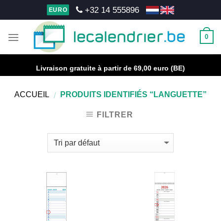
Skip
+32 14 555896
EURO
to
content
0
Livraison gratuite à partir de 69,00 euro (BE)
ACCUEIL
PRODUITS IDENTIFIÉS “LANGUETTE”
/
FILTRER