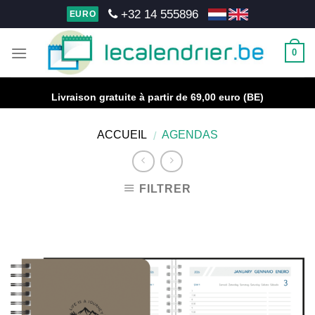
Skip
+32 14 555896
EURO
to
content
0
Livraison gratuite à partir de 69,00 euro (BE)
ACCUEIL
AGENDAS
/
FILTRER