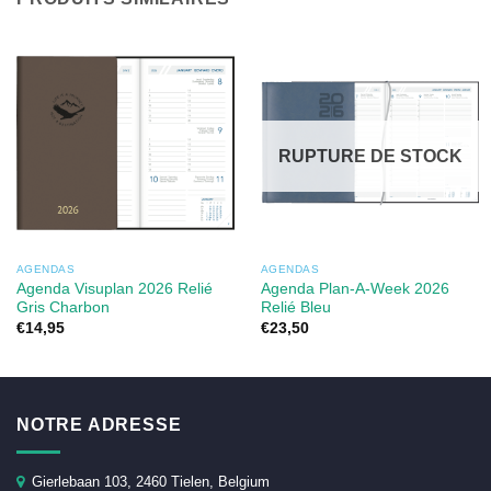
RUPTURE DE STOCK
AGENDAS
AGENDAS
Agenda Visuplan 2026 Relié
Agenda Plan-A-Week 2026
Gris Charbon
Relié Bleu
€
14,95
€
23,50
NOTRE ADRESSE
Gierlebaan 103, 2460 Tielen, Belgium