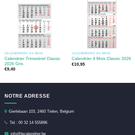
CALENDRIERS 3/4 MOIS
CALENDRIERS 3/4 MOIS
Calendrier Trimestriel Classic
Calendrier 4 Mois Classic 2026
2026 Gris
€
10,95
€
9,40
NOTRE ADRESSE
Gierlebaan 103, 2460 Tielen, Belgium
Tel.: 00 32 14 555896
info@lecalendrier.be