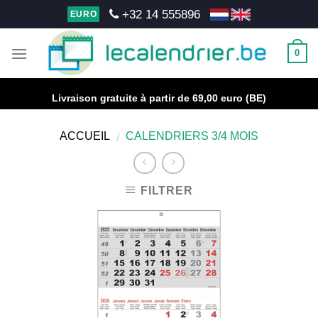
Skip
+32 14 555896
EURO
to
content
0
Livraison gratuite à partir de 69,00 euro (BE)
ACCUEIL
CALENDRIERS 3/4 MOIS
/
FILTRER