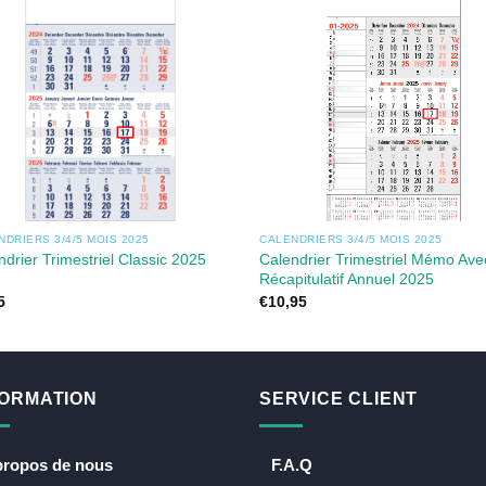
NDRIERS 3/4/5 MOIS 2025
CALENDRIERS 3/4/5 MOIS 2025
ndrier Trimestriel Classic 2025
Calendrier Trimestriel Mémo Ave
Récapitulatif Annuel 2025
5
€
10,95
FORMATION
SERVICE CLIENT
propos de nous
F.A.Q