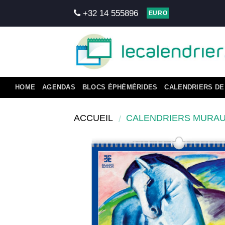
Skip
+32 14 555896
EURO
to
content
HOME
AGENDAS
BLOCS ÉPHÉMÉRIDES
CALENDRIERS DE
ACCUEIL
CALENDRIERS MURA
/