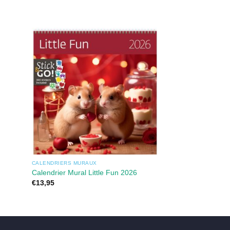
CALENDRIERS MURAUX
CALENDRIERS MURAU
Calendrier Mural Little Fun 2026
Calendrier Mural 
€
13,95
€
16,95