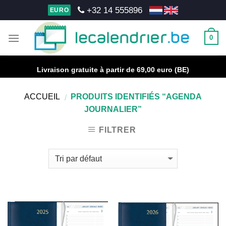
Skip
+32 14 555896
EURO
to
content
0
Livraison gratuite à partir de 69,00 euro (BE)
ACCUEIL
PRODUITS IDENTIFIÉS “AGENDA
/
JOURNALIER”
FILTRER