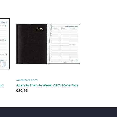
RUPTURE
AGENDAS 2025
AGENDAS
go
Agenda Plan-A-Week 2025 Relié Noir
Agenda Visuplan 2
€
20,95
€
10,50