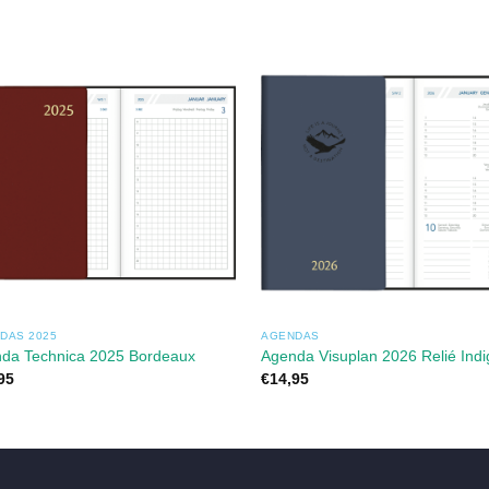
DAS 2025
AGENDAS
da Technica 2025 Bordeaux
Agenda Visuplan 2026 Relié Indi
95
€
14,95