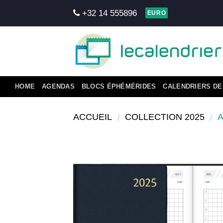
Skip
+32 14 555896
EURO
to
content
HOME
AGENDAS
BLOCS ÉPHÉMÉRIDES
CALENDRIERS DE
ACCUEIL
COLLECTION 2025
/
/