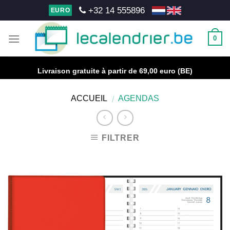
Skip
+32 14 555896
EURO
to
content
0
Livraison gratuite à partir de 69,00 euro (BE)
ACCUEIL
AGENDAS
/
FILTRER