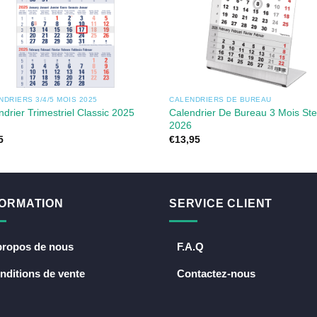
NDRIERS 3/4/5 MOIS 2025
CALENDRIERS DE BUREAU
ndrier Trimestriel Classic 2025
Calendrier De Bureau 3 Mois Ste
2026
5
€
13,95
FORMATION
SERVICE CLIENT
propos de nous
F.A.Q
nditions de vente
Contactez-nous