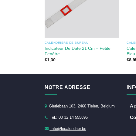
CALENDRIERS DE BUREAU
CALE
Indicateur De Date 21 Cm – Petite
Cale
Fenêtre
Bleu
€
1,30
€
8,9
NOTRE ADRESSE
IN
A 
Gierlebaan 103, 2460 Tielen, Belgium
Co
Tel.: 00 32 14 555896
info@lecalendrier.be