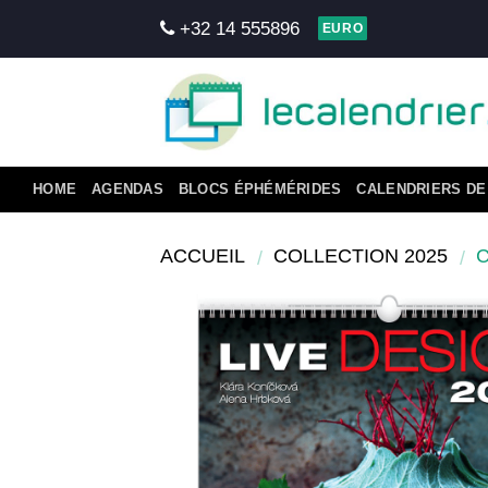
Skip
+32 14 555896
EURO
to
content
HOME
AGENDAS
BLOCS ÉPHÉMÉRIDES
CALENDRIERS DE
ACCUEIL
COLLECTION 2025
/
/