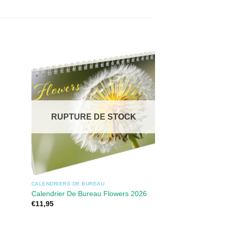
RUPTURE DE STOCK
CALENDRIERS DE BUREAU
CALENDRIERS MURA
Calendrier Mural 
Calendrier De Bureau Flowers 2026
‘Exclusive Edition
€
11,95
€
25,95