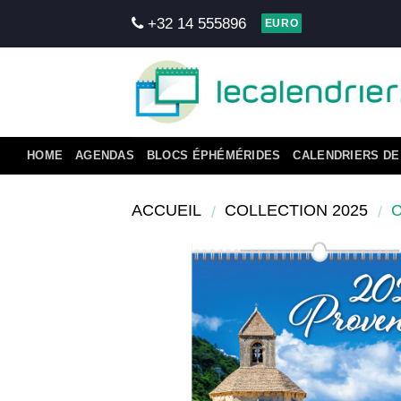
Skip
+32 14 555896
EURO
to
content
HOME
AGENDAS
BLOCS ÉPHÉMÉRIDES
CALENDRIERS DE
ACCUEIL
COLLECTION 2025
/
/