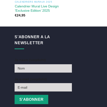
CALENDRIERS MURAUX 2025
CALENDRIERS MURAU
Calendrier Mural Live Design
Calendrier Mural
‘Exclusive Edition’ 2025
€
16,95
€
24,95
S’ABONNER A LA
NEWSLETTER
Je naam (verplicht)
Je e-mail (verplicht)