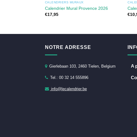
CALENDRIERS MURAUX
CALE
Calendrier Mural Provence 2026
Cale
€
17,95
€
10,
NOTRE ADRESSE
IN
A 
Gierlebaan 103, 2460 Tielen, Belgium
Co
Tel.: 00 32 14 555896
info@lecalendrier.be